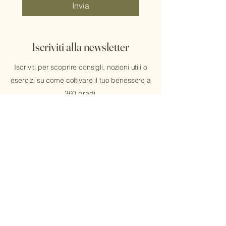
Invia
Iscriviti alla newsletter
Iscriviti per scoprire consigli, nozioni utili o
esercizi su come coltivare il tuo benessere a
360 gradi.
Nome
*
Cognome
*
Email
*
Sì, voglio iscrivermi alla 