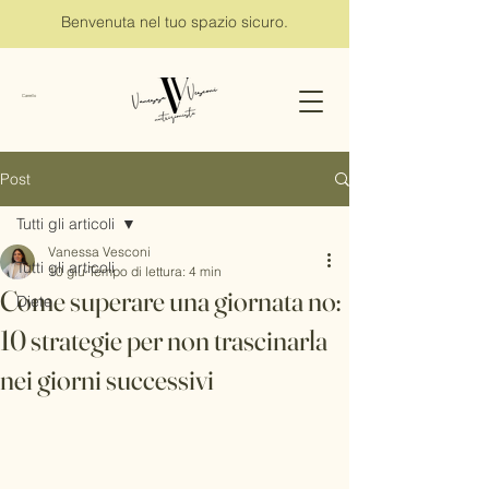
Benvenuta nel tuo spazio sicuro.
Carrello
Post
Tutti gli articoli
Vanessa Vesconi
Tutti gli articoli
10 giu
Tempo di lettura: 4 min
Come superare una giornata no:
Diete
10 strategie per non trascinarla
nei giorni successivi