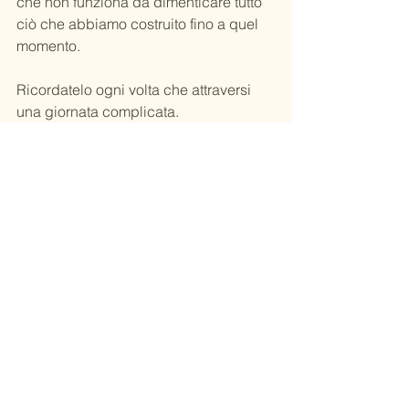
che non funziona da dimenticare tutto 
ciò che abbiamo costruito fino a quel 
momento.
Ricordatelo ogni volta che attraversi 
una giornata complicata.
Trova sempre un 
insegnamento
Non tutte le esperienze sono piacevoli.
Ma quasi tutte possono insegnarci 
qualcosa.
Anche le giornate più difficili possono 
mostrarci:
ciò che conta davvero;
ciò che dobbiamo cambiare;