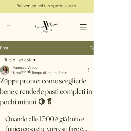
Benvenuta nel tuo spazio sicuro.
Carrello
Post
Tutti gli articoli
Vanessa Vesconi
Tutti gli articoli
4 nov 2025
Tempo di lettura: 3 min
Zuppe pronte: come sceglierle
Diete
bene e renderle pasti completi in
pochi minuti 🍋🥬
Quando alle 17:00 è già buio e 
l’unica cosa che vorresti fare è… 