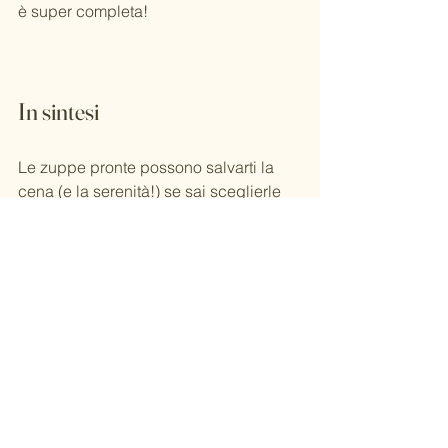
è super completa!
In sintesi
Le zuppe pronte possono salvarti la 
cena (e la serenità!) se sai sceglierle 
bene.
Ricorda le 
3 regole d’oro
:
Ingredienti semplici
Olio di qualità
Completezza nutrizionale
Perché anche in giornate piene, 
puoi 
nutrirti bene senza complicarti la vita
 💚