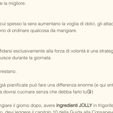
 la migliore.
cui spesso la sera aumentano la voglia di dolci, gli atta
derio di ordinare qualcosa da mangiare.
idarsi esclusivamente alla forza di volontà è una strategi
isce durante la giornata.
 restano.
ià pianificate può fare una differenza enorme (e qui ent
a dovrai cucinare senza che debba farlo tu😘)
iare il giorno dopo, avere 
ingredienti JOLLY
 in frigori
o, 
devi leggere il capitolo 10 della Guida alla Consape