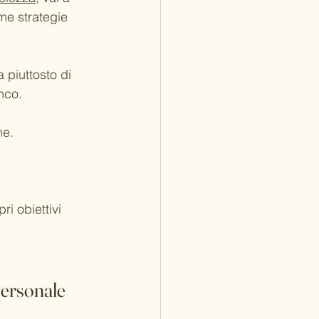
me strategie 
 piuttosto di 
nco.
ne.
i obiettivi 
Personale