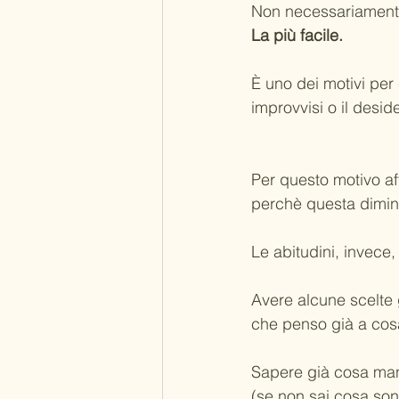
Non necessariamente
La più facile.
È uno dei motivi per 
improvvisi o il desi
Per questo motivo aff
perchè questa diminu
Le abitudini, invece,
Avere alcune scelte g
che penso già a cos
Sapere già cosa mang
(se non sai cosa son