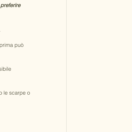
 
preferire 
.
 prima può 
ibile 
o le scarpe o 