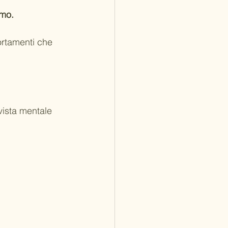
amo.
ortamenti che 
vista mentale 