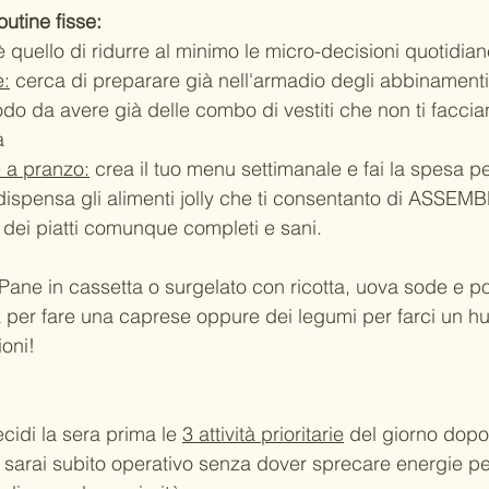
outine fisse:
 è quello di ridurre al minimo le micro-decisioni quotidia
e:
 cerca di preparare già nell'armadio degli abbinamenti 
do da avere già delle combo di vestiti che non ti facci
a
 a pranzo:
 crea il tuo menu settimanale e fai la spesa p
ispensa gli alimenti jolly che ti consentanto di ASSEM
 dei piatti comunque completi e sani.
Pane in cassetta o surgelato con ricotta, uova sode e p
a per fare una caprese oppure dei legumi per farci un 
ioni!
cidi la sera prima le 
3 attività prioritarie
 del giorno dopo
 sarai subito operativo senza dover sprecare energie pe