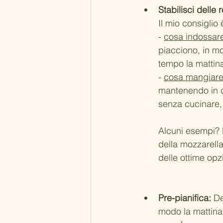
Stabilisci delle r
Il mio consiglio
- 
cosa indossar
piacciono, in mo
tempo la mattin
- 
cosa mangiare
mantenendo in d
senza cucinare,
Alcuni esempi? 
della mozzarell
delle ottime opz
Pre-pianifica:
 De
modo la mattina