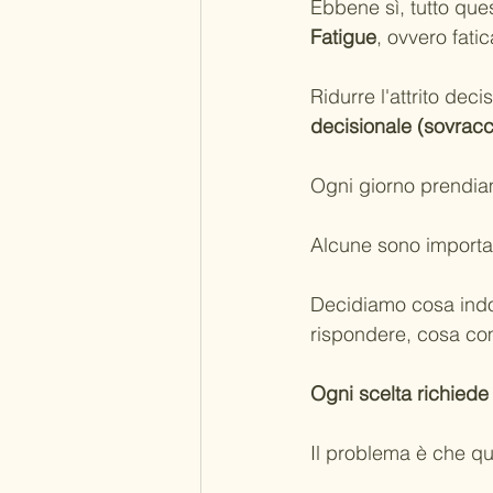
Ebbene sì, tutto que
Fatigue
, ovvero fati
Ridurre l'attrito deci
decisionale (sovracca
Ogni giorno prendia
Alcune sono importan
Decidiamo cosa indo
rispondere, cosa com
Ogni scelta richiede
Il problema è che que