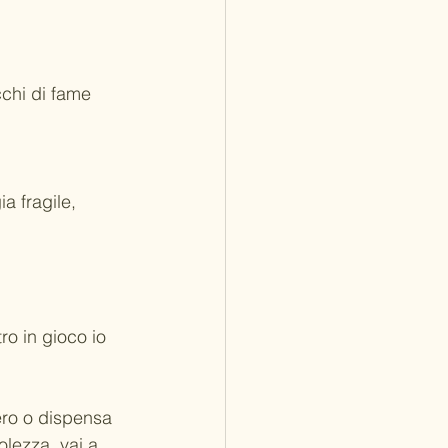
cchi di fame 
a fragile, 
ro in gioco io 
fero o dispensa 
volezza
, vai a 