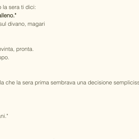
a sera ti dici:
lleno."
sul divano, magari 
nvinta, pronta.
opo.
lla che la sera prima sembrava una decisione semplicis
ni."