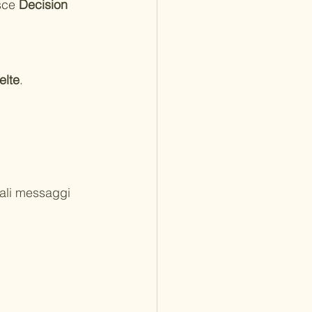
sce 
Decision 
elte
. 
ali messaggi 