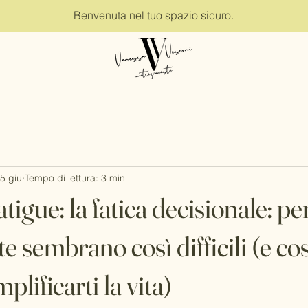
Benvenuta nel tuo spazio sicuro.
5 giu
Tempo di lettura: 3 min
tigue: la fatica decisionale: p
te sembrano così difficili (e co
plificarti la vita)