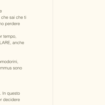
ne
che sai che ti 
ano perdere 
er tempo, 
BLARE, anche 
omodorini, 
hummus sono 
. In questo 
r decidere 